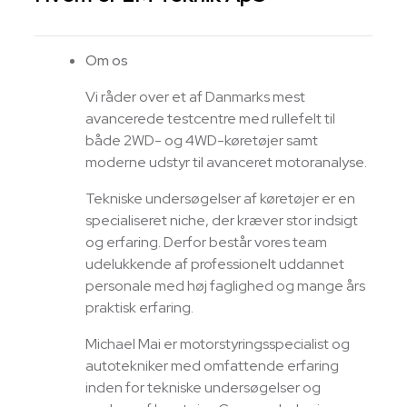
Om os
Vi råder over et af Danmarks mest
avancerede testcentre med rullefelt til
både 2WD- og 4WD-køretøjer samt
moderne udstyr til avanceret motoranalyse.
Tekniske undersøgelser af køretøjer er en
specialiseret niche, der kræver stor indsigt
og erfaring. Derfor består vores team
udelukkende af professionelt uddannet
personale med høj faglighed og mange års
praktisk erfaring.
Michael Mai
er motorstyringsspecialist og
autotekniker med omfattende erfaring
inden for tekniske undersøgelser og