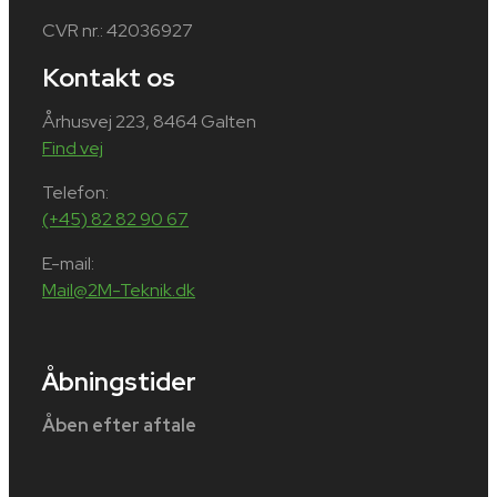
CVR nr.: 42036927
Kontakt os
Århusvej 223, 8464 Galten
Find vej
Telefon:
(+45) 82 82 90 67
E-mail:
Mail@2M-Teknik.dk
Åbningstider
Åben efter aftale