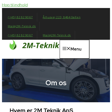
Hop til indhold
(+45) 82 82 90 67
Århusvej 223, 8464 Galten
Mail@2M-Teknik.dk
(+45) 82 82 90 67
Mail@2M-Teknik.dk
Menu
Om os
Hvem er 2M Teknik ApS